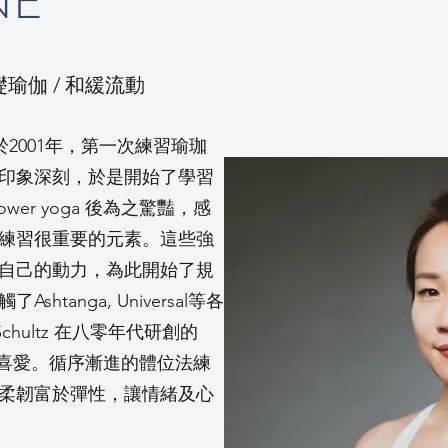
NE
礎瑜伽 / 和緩流動
始於2001年，第一次練習瑜珈
印象深刻，於是開始了學習
wer yoga 後為之驚豔，感
練習很重要的元素。這些強
自己的動力，為此開始了規
tanga, Universal等各
Schultz 在八零年代研創的
受老師喜愛。循序漸進的體位法練
柔韌富於彈性，讓情緒及心