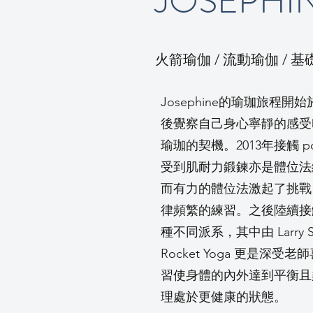
JOSEPHI
火箭瑜伽 / 流動瑜伽 / 基
Josephine的瑜珈旅程開
後覺察自己身心寧靜的感受
瑜珈的契機。2013年接觸 po
受到肌耐力鍛鍊亦是體位法
而有力的體位法激起了挑戰
律頻繁的練習。之後陸續接觸了Ash
種不同派系，其中由 Larry 
Rocket Yoga 更是深
習使身體的內外達到平衡且
理處於更健康的狀態。