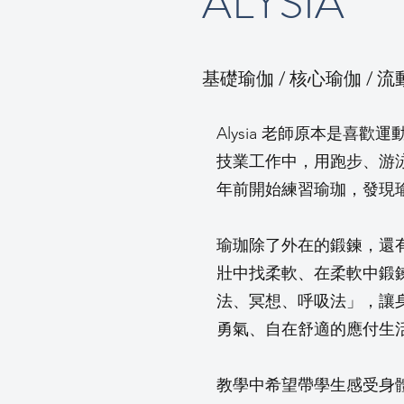
ALYSIA
基礎瑜伽 / 核心瑜伽 / 流
Alysia 老師原本是喜
技業工作中，用跑步、游
年前開始練習瑜珈，發現
瑜珈除了外在的鍛鍊，還
壯中找柔軟、在柔軟中鍛
法、冥想、呼吸法」，讓
勇氣、自在舒適的應付生
教學中希望帶學生感受身